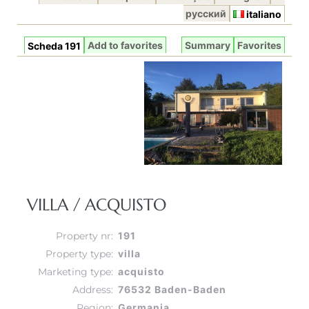
русский
italiano
Add to favorites
Summary
Favorites
Scheda 191
VILLA / ACQUISTO
Property nr:
191
Property type:
villa
Marketing type:
acquisto
Address:
76532 Baden-Baden
Region:
Germania