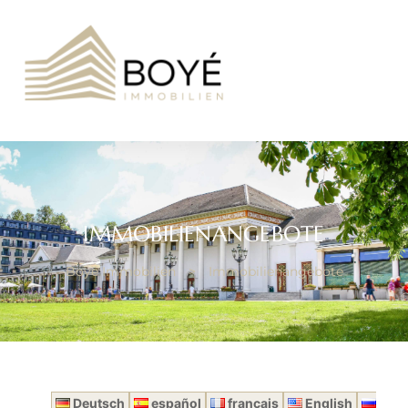
IMMOBILIENANGEBOTE
Boyé Immobilien
>
Immobilienangebote
Deutsch
español
français
English